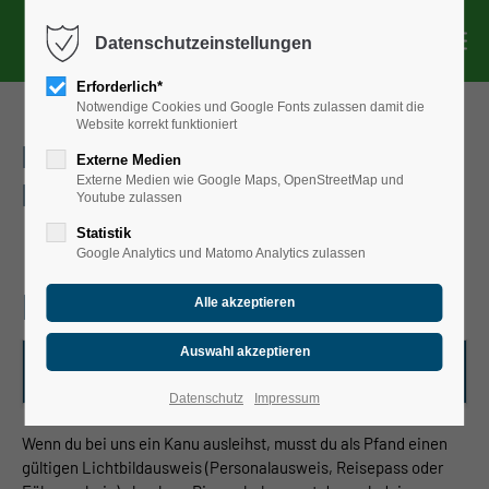
Menu
Datenschutzeinstellungen
Kanuverleih
Erforderlich*
Notwendige Cookies und Google Fonts zulassen damit die
Kanutouren mit Guide
Website korrekt funktioniert
FAQ - Antworten auf häufig gestellte
Gruppen & Schulklassen
Externe Medien
Externe Medien wie Google Maps, OpenStreetMap und
Fragen
Eventpakete
Youtube zulassen
Gutscheine
Statistik
Google Analytics und Matomo Analytics zulassen
Über uns
Fragen vor Ort
Muss ich einen Pfand abgeben?
Datenschutz
Impressum
Wenn du bei uns ein Kanu ausleihst, musst du als Pfand einen
gültigen Lichtbildausweis (Personalausweis, Reisepass oder