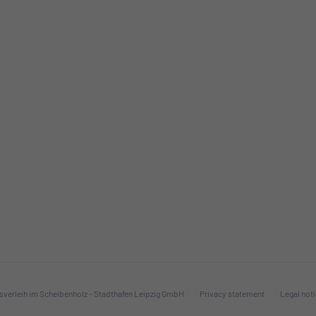
sverleih im Scheibenholz - Stadthafen Leipzig GmbH
Privacy statement
Legal not