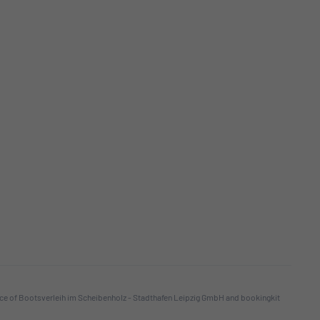
ice of Bootsverleih im Scheibenholz - Stadthafen Leipzig GmbH and bookingkit